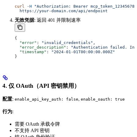
curl
 -H
 "Authorization: Bearer mcp_token_123456789
  https://your-domain.com/api/endpoint
无效凭据
: 返回 401 并限制速率
{
  "error"
: 
"invalid_credentials"
,
  "error_description"
: 
"Authentication failed. Inv
  "timestamp"
: 
"2024-01-01T00:00:00.000Z"
}
4. 仅 OAuth（API 密钥禁用）
配置
:
,
enable_api_key_auth: false
enable_oauth: true
行为
:
需要 OAuth 承载令牌
不支持 API 密钥
纯 OAuth 身份验证