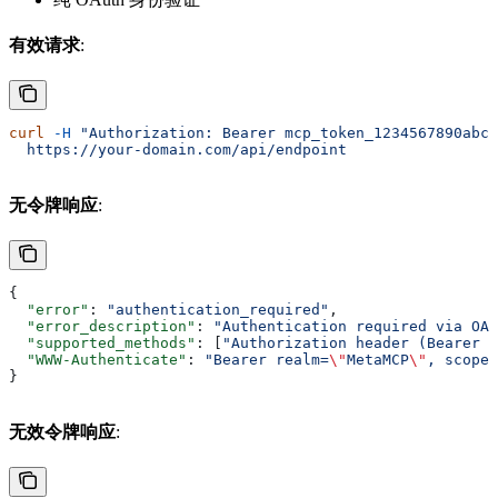
有效请求
:
curl
 -H
 "Authorization: Bearer mcp_token_1234567890abcd
  https://your-domain.com/api/endpoint
无令牌响应
:
{
  "error"
: 
"authentication_required"
,
  "error_description"
: 
"Authentication required via OAu
  "supported_methods"
: [
"Authorization header (Bearer t
  "WWW-Authenticate"
: 
"Bearer realm=
\"
MetaMCP
\"
, scope=
}
无效令牌响应
: