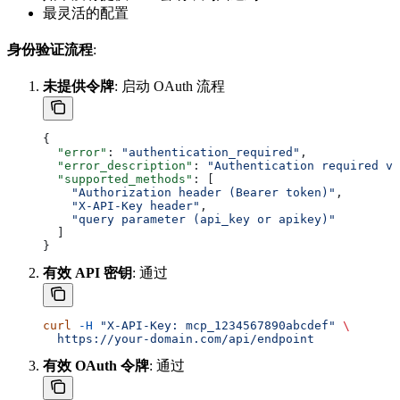
最灵活的配置
身份验证流程
:
未提供令牌
: 启动 OAuth 流程
{
  "error"
: 
"authentication_required"
,
  "error_description"
: 
"Authentication required vi
  "supported_methods"
: [
    "Authorization header (Bearer token)"
,
    "X-API-Key header"
,
    "query parameter (api_key or apikey)"
  ]
}
有效 API 密钥
: 通过
curl
 -H
 "X-API-Key: mcp_1234567890abcdef"
 \
  https://your-domain.com/api/endpoint
有效 OAuth 令牌
: 通过