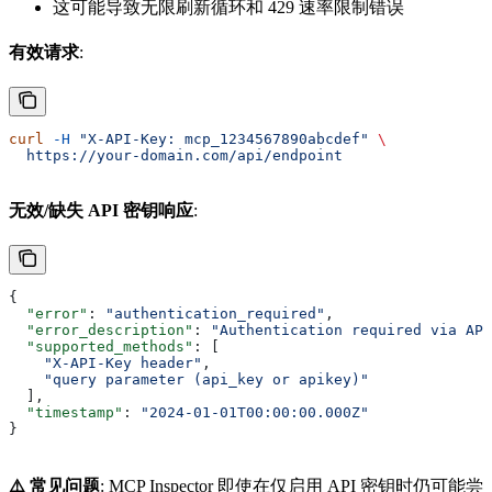
这可能导致无限刷新循环和 429 速率限制错误
有效请求
:
curl
 -H
 "X-API-Key: mcp_1234567890abcdef"
 \
  https://your-domain.com/api/endpoint
无效/缺失 API 密钥响应
:
{
  "error"
: 
"authentication_required"
,
  "error_description"
: 
"Authentication required via API
  "supported_methods"
: [
    "X-API-Key header"
,
    "query parameter (api_key or apikey)"
  ],
  "timestamp"
: 
"2024-01-01T00:00:00.000Z"
}
⚠️ 常见问题
: MCP Inspector 即使在仅启用 API 密钥时仍可能尝